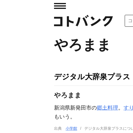
やろまま
デジタル大辞泉プラス
やろまま
新潟県新発田市の
郷土料理
。
す
もいう。
出典
小学館
デジタル大辞泉プラスに