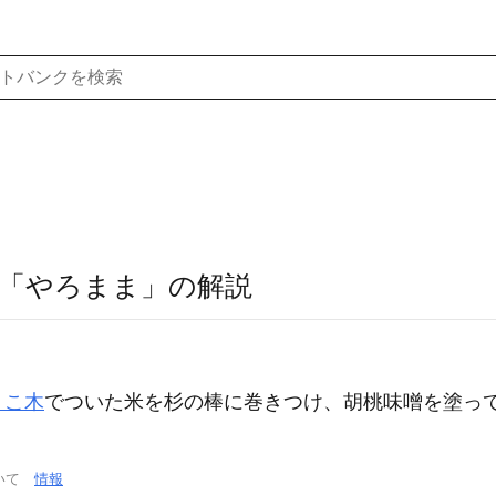
「やろまま」の解説
りこ木
でついた米を杉の棒に巻きつけ、胡桃味噌を塗っ
ついて
情報