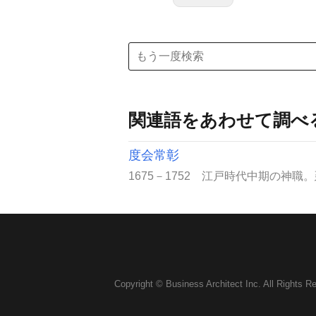
関連語をあわせて調べ
度会常彰
1675－1752 江戸時代中期の神職
Copyright © Business Architect Inc. All Rights R