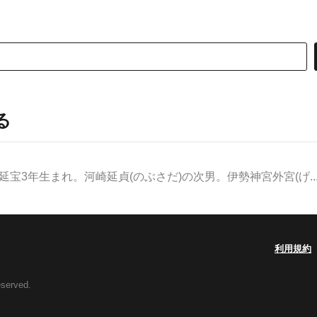
る
。延宝3年生まれ。河崎延貞(のぶさだ)の次男。伊勢神宮外宮(げ..
利用規約
eserved.