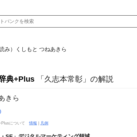
読み）くしもと つねあきら
典+Plus
「久志本常彰」の解説
あきら
)
+Plusについて
情報
|
凡例
M・SE」デジタルマーケティング領域