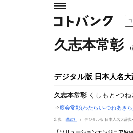
久志本常彰
（
デジタル版 日本人名大辞
久志本常彰
くしもと-つね
⇒
度会常彰(わたらい-つねあきら
出典
講談社
デジタル版 日本人名大辞典
「ソリューションエンジニア/P