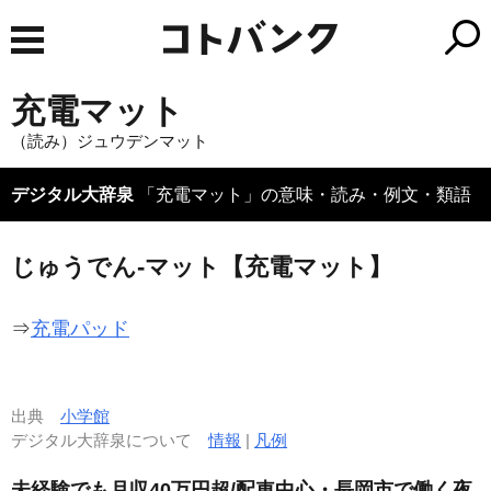
充電マット
（読み）ジュウデンマット
デジタル大辞泉
「充電マット」の意味・読み・例文・類語
じゅうでん‐マット【充電マット】
⇒
充電パッド
出典
小学館
デジタル大辞泉について
情報
|
凡例
未経験でも月収40万円超/配車中心・長岡市で働く夜