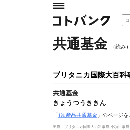
共通基金
（読み
ブリタニカ国際大百科
共通基金
きょうつうききん
「
1次産品共通基金
」のページを
出典
ブリタニカ国際大百科事典 小項目事典