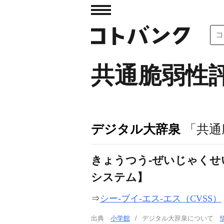
共通脆弱性
デジタル大辞泉
「共通
きょうつう‐ぜいじゃくせ
システム】
⇒
シー‐ブイ‐エス‐エス（CVSS）
出典
小学館
デジタル大辞泉について