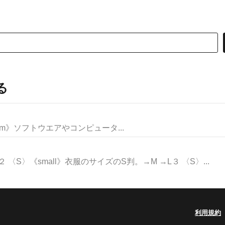
る
ng system》ソフトウエアやコンピュータ...
〈S〉《small》衣服のサイズのS判。→M →L３ 〈S〉...
利用規約