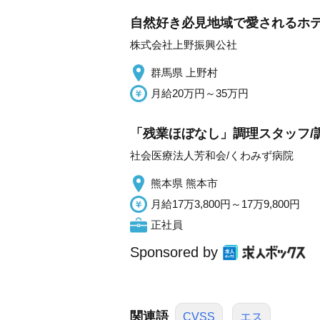
自然好き必見地域で愛されるホテ
株式会社上野振興公社
群馬県 上野村
月給20万円～35万円
「残業ほぼなし」調理スタッフ/調
社会医療法人芳和会/くわみず病院
熊本県 熊本市
月給17万3,800円～17万9,800円
正社員
Sponsored by
関連語
CVSS
エス