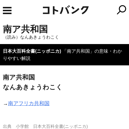
南ア共和国
（読み）なんあきょうわこく
日本大百科全書(ニッポニカ)
「南ア共和国」の意味・わか
りやすい解説
南ア共和国
なんあきょうわこく
→
南アフリカ共和国
出典
小学館 日本大百科全書(ニッポニカ)