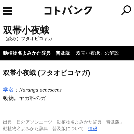
双帯小夜蛾
（読み）フタオビコヤガ
動植物名よみかた辞典 普及版
「双帯小夜蛾」の解説
双帯小夜蛾 (フタオビコヤガ)
学名
：
Naranga aenescens
動物。ヤガ科のガ
出典
日外アソシエーツ「動植物名よみかた辞典 普及版」
動植物名よみかた辞典 普及版について
情報