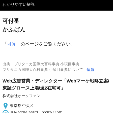
わかりやすい解説
可付番
かふばん
「
可算
」のページをご覧ください。
出典
ブリタニカ国際大百科事典 小項目事典
ブリタニカ国際大百科事典 小項目事典について
情報
Web広告営業・ディレクター「Webマーケ戦略立案/
東証グロース上場/週2在宅可」
株式会社オークファン
東京都 中央区
月給30万8,285円～33万9,113円