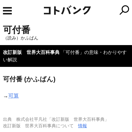
可付番
（読み）かふばん
改訂新版 世界大百科事典
「可付番」の意味・わかりやす
い解説
可付番 (かふばん)
→
可算
出典
株式会社平凡社「改訂新版 世界大百科事典」
改訂新版 世界大百科事典について
情報