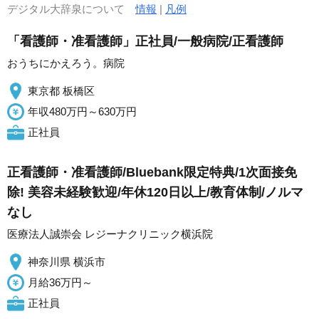
デジタル大辞泉について
情報
|
凡例
「看護師・准看護師」正社員/一般病院/正看護師
おうちにかえろう。病院
東京都 板橋区
年収480万円～630万円
正社員
正看護師・准看護師/Bluebank限定特典/1次面接免
除! 美容未経験歓迎/年休120日以上/教育体制/ノルマ
なし
医療法人誠崇会 レジーナクリニック横浜院
神奈川県 横浜市
月給36万円～
正社員