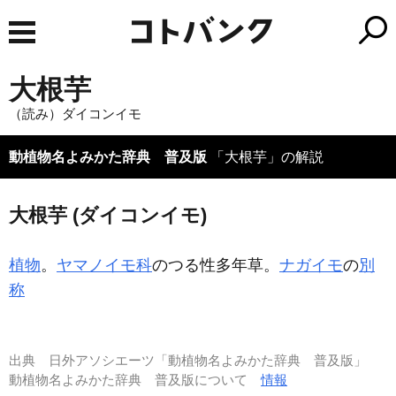
大根芋
（読み）ダイコンイモ
動植物名よみかた辞典 普及版
「大根芋」の解説
大根芋 (ダイコンイモ)
植物
。
ヤマノイモ科
のつる性多年草。
ナガイモ
の
別
称
出典
日外アソシエーツ「動植物名よみかた辞典 普及版」
動植物名よみかた辞典 普及版について
情報