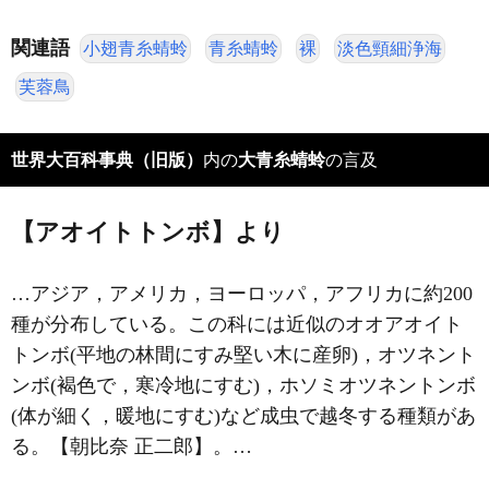
関連語
小翅青糸蜻蛉
青糸蜻蛉
裸
淡色頸細浄海
芙蓉鳥
世界大百科事典（旧版）
内の
大青糸蜻蛉
の言及
【アオイトトンボ】より
…アジア，アメリカ，ヨーロッパ，アフリカに約200
種が分布している。この科には近似のオオアオイト
トンボ(平地の林間にすみ堅い木に産卵)，オツネント
ンボ(褐色で，寒冷地にすむ)，ホソミオツネントンボ
(体が細く，暖地にすむ)など成虫で越冬する種類があ
る。【朝比奈 正二郎】。…