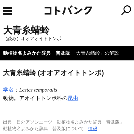
大青糸蜻蛉
（読み）オオアオイトトンボ
動植物名よみかた辞典 普及版
「大青糸蜻蛉」の解説
大青糸蜻蛉 (オオアオイトトンボ)
学名
：
Lestes temporalis
動物。アオイトトンボ科の
昆虫
出典
日外アソシエーツ「動植物名よみかた辞典 普及版」
動植物名よみかた辞典 普及版について
情報