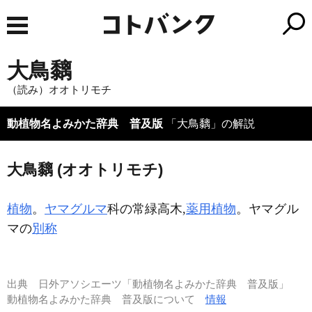
大鳥黐
（読み）オオトリモチ
動植物名よみかた辞典 普及版
「大鳥黐」の解説
大鳥黐 (オオトリモチ)
植物
。
ヤマグルマ
科の常緑高木,
薬用植物
。ヤマグル
マの
別称
出典
日外アソシエーツ「動植物名よみかた辞典 普及版」
動植物名よみかた辞典 普及版について
情報