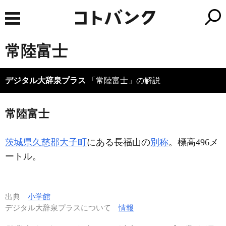
常陸富士
デジタル大辞泉プラス
「常陸富士」の解説
常陸富士
茨城県久慈郡大子町
にある長福山の
別称
。標高496メ
ートル。
出典
小学館
デジタル大辞泉プラスについて
情報