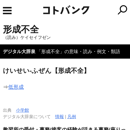
形成不全
（読み）ケイセイフゼン
デジタル大辞泉
「形成不全」の意味・読み・例文・類語
けいせい‐ふぜん【形成不全】
⇒
低形成
出典
小学館
デジタル大辞泉について
情報
|
凡例
教習所の受付・事務/接客の経験が活きる事務/座りっ