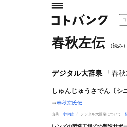
春秋左伝
（読み
デジタル大辞泉
「春秋
しゅんじゅうさでん〔シ
⇒
春秋左氏伝
出典
小学館
デジタル大辞泉について
レンズの製造工場での製造サポー