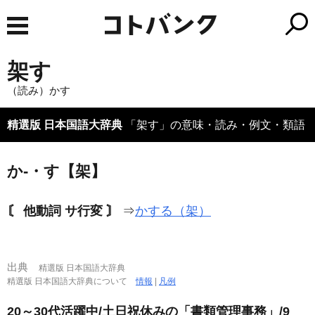
架す
（読み）かす
精選版 日本国語大辞典
「架す」の意味・読み・例文・類語
か‐・す【架】
〘 他動詞 サ行変 〙
⇒
かする（架）
出典
精選版 日本国語大辞典
精選版 日本国語大辞典について
情報
|
凡例
20～30代活躍中/土日祝休みの「書類管理事務」/9