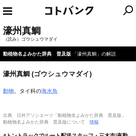
濠州真鯛
（読み）ゴウシュウマダイ
動植物名よみかた辞典 普及版
「濠州真鯛」の解説
濠州真鯛 (ゴウシュウマダイ)
動物
。タイ科の
海水魚
出典
日外アソシエーツ「動植物名よみかた辞典 普及版」
動植物名よみかた辞典 普及版について
情報
4トントラックでルート配送スタッフ・三木市/夜勤