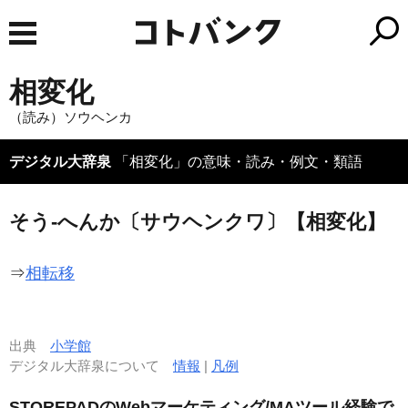
相変化
（読み）ソウヘンカ
デジタル大辞泉
「相変化」の意味・読み・例文・類語
そう‐へんか〔サウヘンクワ〕【相変化】
⇒
相転移
出典
小学館
デジタル大辞泉について
情報
|
凡例
STOREPADのWebマーケティング/MAツール経験で