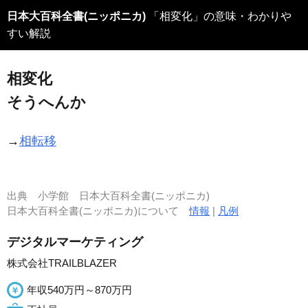
日本大百科全書(ニッポニカ)
「相変化」の意味・わかりや
すい解説
相変化
そうへんか
→
相転移
出典
小学館 日本大百科全書(ニッポニカ)
日本大百科全書(ニッポニカ)について
情報
|
凡例
デジタルマーケティング
株式会社TRAILBLAZER
年収540万円～870万円