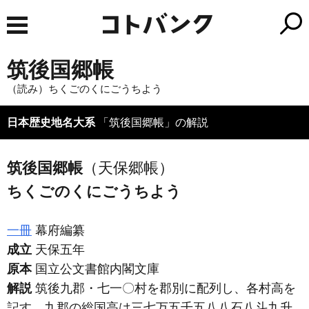
筑後国郷帳
（読み）ちくごのくにごうちよう
日本歴史地名大系
「筑後国郷帳」の解説
筑後国郷帳
（天保郷帳）
ちくごのくにごうちよう
一冊
幕府編纂
成立
天保五年
原本
国立公文書館内閣文庫
解説
筑後九郡・七一〇村を郡別に配列し、各村高を
記す。九郡の総国高は三七万五千五八八石八斗九升