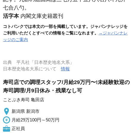
七合八勺。
活字本
内閣文庫史籍叢刊
コトバンクでは本文の一部を掲載しています。ジャパンナレッジを
ご利用いただくとすべての情報をご覧になれます。
→ジャパンナレ
ッジのご案内
出典
平凡社「日本歴史地名大系」
日本歴史地名大系について
情報
寿司店での調理スタッフ/月給29万円〜!未経験歓迎の
寿司調理/月9日休み・残業なし可
ことぶき寿司 亀田店
新潟県 新潟市
月給29万100円～50万円
正社員