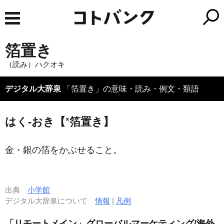
箔置き
（読み）ハクオキ
デジタル大辞泉
「箔置き」の意味・読み・例文・類語
×
はく‐おき【
箔置き】
金・銀の箔をかぶせること。
出典
小学館
デジタル大辞泉について
情報
|
凡例
「リモートメイン」グローバルマーケティング/海外