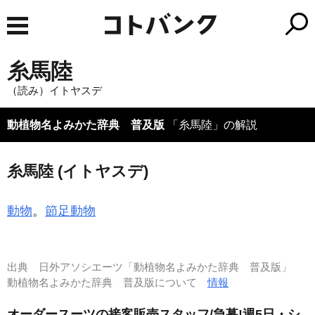
糸馬陸
（読み）イトヤスデ
動植物名よみかた辞典 普及版
「糸馬陸」の解説
糸馬陸 (イトヤスデ)
動物
。
節足動物
出典
日外アソシエーツ「動植物名よみかた辞典 普及版」
動植物名よみかた辞典 普及版について
情報
オーダースーツの接客販売スタッフ/急募!週5日・シ