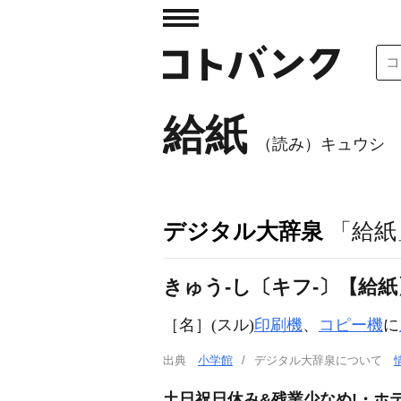
給紙
（読み）キュウシ
デジタル大辞泉
「給紙
きゅう‐し〔キフ‐〕【給紙
［名］
(スル)
印刷機
、
コピー機
に
出典
小学館
デジタル大辞泉について
土日祝日休み&残業少なめ!・ホ