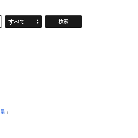
すべて
量
」