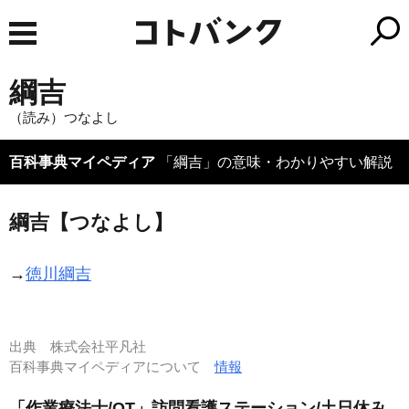
綱吉
（読み）つなよし
百科事典マイペディア
「綱吉」の意味・わかりやすい解説
綱吉【つなよし】
→
徳川綱吉
出典
株式会社平凡社
百科事典マイペディアについて
情報
「作業療法士/OT」訪問看護ステーション/土日休み