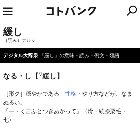
緩し
（読み）ナルシ
デジタル大辞泉
「緩し」の意味・読み・例文・類語
▽
なる・し【
緩し】
［形ク］
穏やかである。
性格
・やり方などが、なま
ぬるい。
「―・く言ふとつきあがって」〈滑・続膝栗毛・
七〉