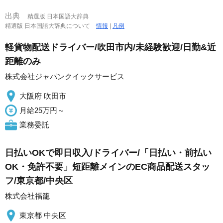
出典
精選版 日本国語大辞典
精選版 日本国語大辞典について
情報
|
凡例
軽貨物配送ドライバー/吹田市内/未経験歓迎/日勤&近
距離のみ
株式会社ジャパンクイックサービス
大阪府 吹田市
月給25万円～
業務委託
日払いOKで即日収入/ドライバー/「日払い・前払い
OK・免許不要」短距離メインのEC商品配送スタッ
フ/東京都/中央区
株式会社福籠
東京都 中央区