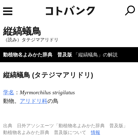
縦縞蟻鳥
（読み）タテジマアリドリ
動植物名よみかた辞典 普及版
「縦縞蟻鳥」の解説
縦縞蟻鳥 (タテジマアリドリ)
学名
：
Myrmorchilus strigilatus
動物。
アリドリ科
の鳥
出典
日外アソシエーツ「動植物名よみかた辞典 普及版」
動植物名よみかた辞典 普及版について
情報