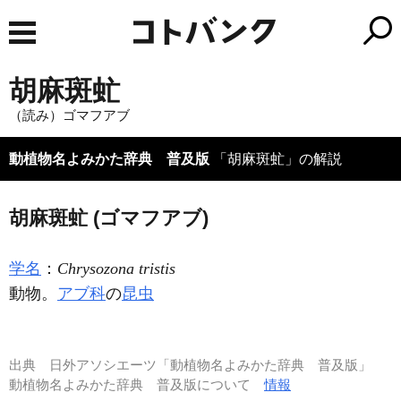
胡麻斑虻
（読み）ゴマフアブ
動植物名よみかた辞典 普及版
「胡麻斑虻」の解説
胡麻斑虻 (ゴマフアブ)
学名
：
Chrysozona tristis
動物。
アブ科
の
昆虫
出典
日外アソシエーツ「動植物名よみかた辞典 普及版」
動植物名よみかた辞典 普及版について
情報