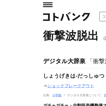
衝撃波脱出
（
デジタル大辞泉
「衝撃
しょうげきは‐だっしゅつ
⇒
ショックブレークアウト
出典
小学館
デジタル大辞泉について
ガチャガチャ・自動販売機整備ス