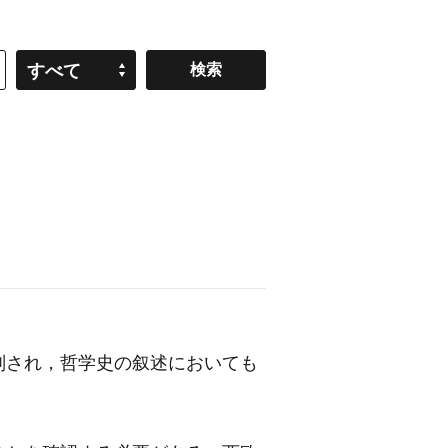
すべて
判され，哲学史の叙述においても