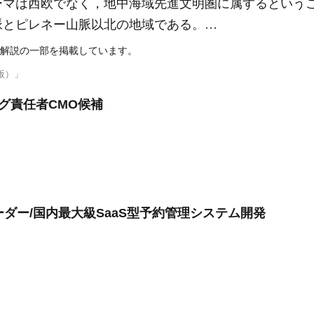
マは西欧でなく，地中海域先進文明圏に属するという
脈とピレネー山脈以北の地域である。…
解説の一部を掲載しています。
版）」
グ責任者CMO候補
ーダー/国内最大級SaaS型予約管理システム開発