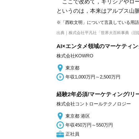
ここで改めて，ギリシアやロー
というのは，本来はアルプス山
※「西欧文明」について言及している用語
出典｜
株式会社平凡社「世界大百科事典（旧
AI×エンタメ領域のマーケティン
株式会社KOWRO
東京都
年収1,000万円～2,500万円
経験2年必須/マーケティング/リ
株式会社コントロールテクノロジー
東京都 港区
年収450万円～550万円
正社員