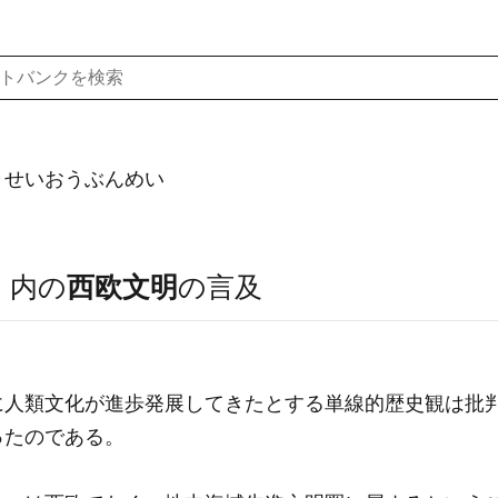
）せいおうぶんめい
）
内の
西欧文明
の言及
に人類文化が進歩発展してきたとする単線的歴史観は批
ったのである。