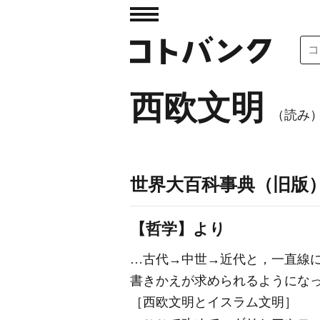
西欧文明
（読み
世界大百科事典（旧版
【哲学】より
…古代→中世→近代と，一直線
書きかえが求められるようにな
［西欧文明とイスラム文明］