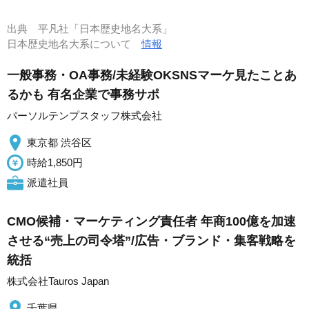
出典
平凡社「日本歴史地名大系」
日本歴史地名大系について
情報
一般事務・OA事務/未経験OKSNSマーケ見たことあ
るかも 有名企業で事務サポ
パーソルテンプスタッフ株式会社
東京都 渋谷区
時給1,850円
派遣社員
CMO候補・マーケティング責任者 年商100億を加速
させる“売上の司令塔”/広告・ブランド・集客戦略を
統括
株式会社Tauros Japan
千葉県