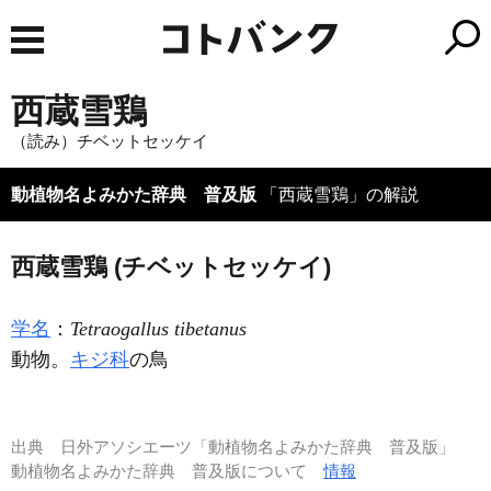
西蔵雪鶏
（読み）チベットセッケイ
動植物名よみかた辞典 普及版
「西蔵雪鶏」の解説
西蔵雪鶏 (チベットセッケイ)
学名
：
Tetraogallus tibetanus
動物。
キジ科
の鳥
出典
日外アソシエーツ「動植物名よみかた辞典 普及版」
動植物名よみかた辞典 普及版について
情報