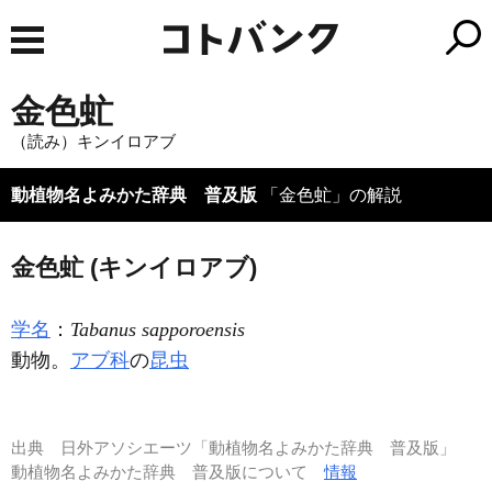
金色虻
（読み）キンイロアブ
動植物名よみかた辞典 普及版
「金色虻」の解説
金色虻 (キンイロアブ)
学名
：
Tabanus sapporoensis
動物。
アブ科
の
昆虫
出典
日外アソシエーツ「動植物名よみかた辞典 普及版」
動植物名よみかた辞典 普及版について
情報