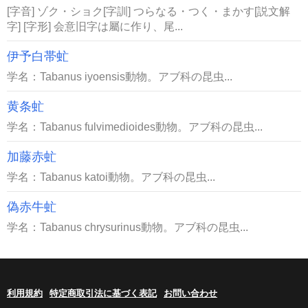
[字音] ゾク・ショク[字訓] つらなる・つく・まかす[説文解
字] [字形] 会意旧字は屬に作り、尾...
伊予白帯虻
学名：Tabanus iyoensis動物。アブ科の昆虫...
黄条虻
学名：Tabanus fulvimedioides動物。アブ科の昆虫...
加藤赤虻
学名：Tabanus katoi動物。アブ科の昆虫...
偽赤牛虻
学名：Tabanus chrysurinus動物。アブ科の昆虫...
利用規約
特定商取引法に基づく表記
お問い合わせ