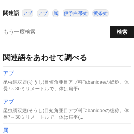
関連語
アブ
アブ
属
伊予白帯虻
黄条虻
関連語をあわせて調べる
アブ
昆虫綱双翅(そうし)目短角亜目アブ科Tabanidaeの総称。体
長7～30ミリメートルで、体は扁平(...
アブ
昆虫綱双翅(そうし)目短角亜目アブ科Tabanidaeの総称。体
長7～30ミリメートルで、体は扁平(...
属