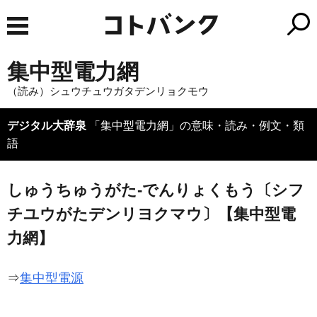
集中型電力網
（読み）シュウチュウガタデンリョクモウ
デジタル大辞泉
「集中型電力網」の意味・読み・例文・類
語
しゅうちゅうがた‐でんりょくもう〔シフ
チユウがたデンリヨクマウ〕【集中型電
力網】
⇒
集中型電源