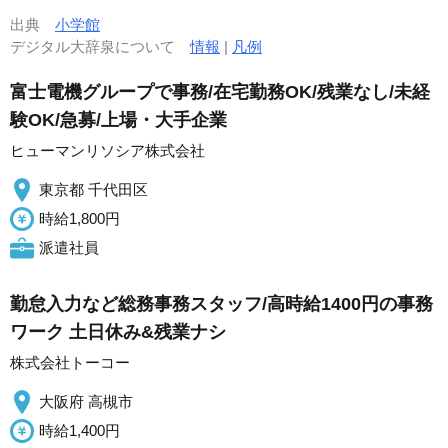
出典
小学館
デジタル大辞泉について
情報
|
凡例
富士電機グループで事務/在宅勤務OK/残業なし/未経
験OK/急募/上場・大手企業
ヒューマンリソシア株式会社
東京都 千代田区
時給1,800円
派遣社員
勤怠入力など総務事務スタッフ/高時給1400円の事務
ワーク 土日休み&残業ナシ
株式会社トーコー
大阪府 高槻市
時給1,400円