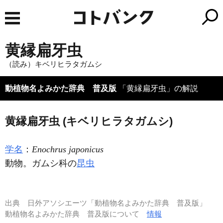
黄縁扁牙虫
（読み）キベリヒラタガムシ
動植物名よみかた辞典 普及版
「黄縁扁牙虫」の解説
黄縁扁牙虫 (キベリヒラタガムシ)
学名
：
Enochrus japonicus
動物。ガムシ科の
昆虫
出典
日外アソシエーツ「動植物名よみかた辞典 普及版」
動植物名よみかた辞典 普及版について
情報