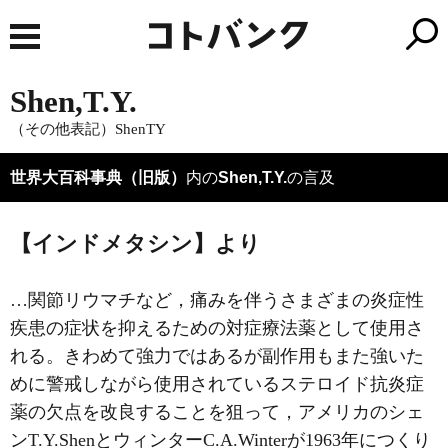
Shen,T.Y.
（その他表記）ShenTY
世界大百科事典（旧版）
内の
Shen,T.Y.
の言及
【インドメタシン】より
…関節リウマチなど，痛みを伴うさまざまの炎症性
疾患の症状を抑えるための対症療法薬として使用さ
れる。きわめて強力ではあるが副作用もまた強いた
めに警戒しながら使用されているステロイド抗炎症
薬の欠点を改良することを狙って，アメリカのシェ
ンT.Y.ShenとウィンターC.A.Winterが1963年につくり