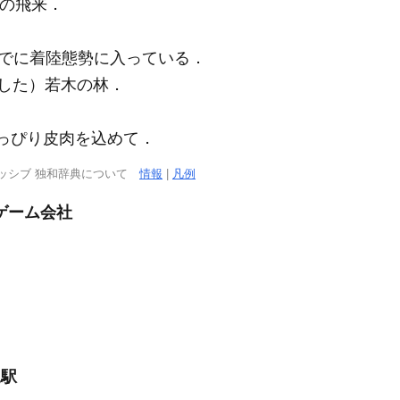
＼敵機の飛来．
n＼すでに着陸態勢に入っている．
長した）若木の林．
＼ちょっぴり皮肉を込めて．
ッシブ 独和辞典について
情報
|
凡例
ゲーム会社
尾駅