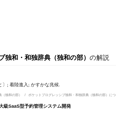
ブ独和・和独辞典（独和の部）
の解説
〔すること〕; 着陸進入; かすかな兆候.
典（独和の部）
ポケットプログレッシブ独和・和独辞典（独和の部）に
大級SaaS型予約管理システム開発