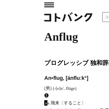
Anflug
プログレッシブ 独和辞
An•flug, [ánfluːk°]
[男] (-[e]s/..flüge)
❶
a
a 飛来〔すること〕