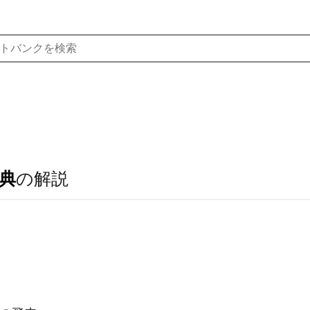
典
の解説