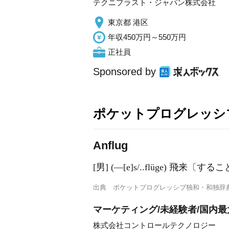
テクニプラスト・ジャパン株式会社
東京都 港区
年収450万円～550万円
正社員
Sponsored by
ポケットプログレッシ
A
nflug
[男] (―[e]s/..flüge) 飛来
出典
ポケットプログレッシブ独和・和独辞
マーケティング/未経験者/国内最
株式会社コントロールテクノロジー