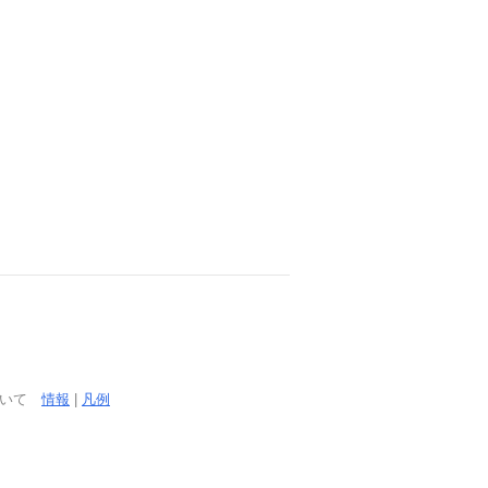
ついて
情報
|
凡例