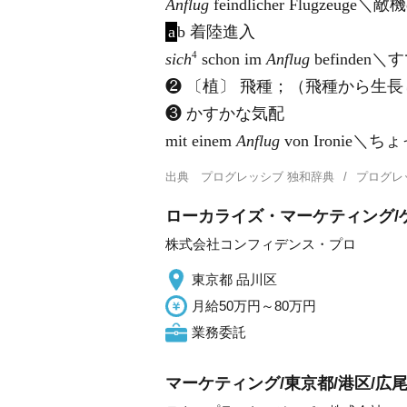
Anflug
feindlicher Flugzeuge
a
b 着陸進入
4
sich
schon im
Anflug
befinde
❷ 〔植〕 飛種；（飛種から生
❸ かすかな気配
mit einem
Anflug
von Ironie
出典
プログレッシブ 独和辞典
プログレ
ローカライズ・マーケティング/
株式会社コンフィデンス・プロ
東京都 品川区
月給50万円～80万円
業務委託
マーケティング/東京都/港区/広