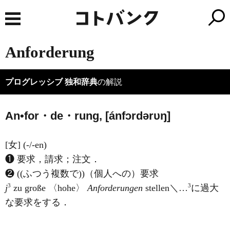
Anforderung
プログレッシブ 独和辞典
の解説
An•for・de・rung, [ánfɔrdərυŋ]
[女] (-/-en)
❶ 要求，請求；注文．
❷ ((ふつう複数で))（個人への）要求
3
3
j
zu große 〈hohe〉
Anforderungen
stellen＼…
に過大
な要求をする．