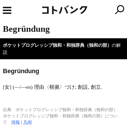
Begründung
ポケットプログレッシブ独和・和独辞典（独和の部）
の解
説
Begr
ü
ndung
[女] (―/―en) 理由〈根拠〉づけ; 創設, 創立.
出典
ポケットプログレッシブ独和・和独辞典（独和の部）
ポケットプログレッシブ独和・和独辞典（独和の部）につい
て
情報
|
凡例