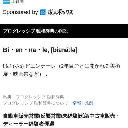
正社員
Sponsored by
プログレッシブ 独和辞典
の解説
Bi・en・na・le, [biεnáːlə]
[女] (-/-n) ビエンナーレ（2年目ごとに開かれる美術
展・映画祭など）．
出典
プログレッシブ 独和辞典
プログレッシブ 独和辞典について
情報
|
凡例
自動車販売営業/反響営業/未経験歓迎/中古車販売・
ディーラー経験者優遇