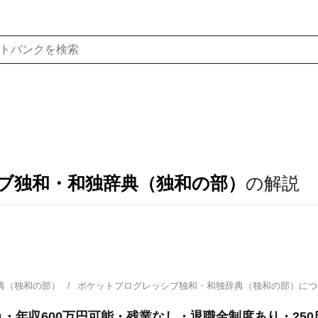
ブ独和・和独辞典（独和の部）
の解説
典（独和の部）
ポケットプログレッシブ独和・和独辞典（独和の部）に
・年収600万円可能・残業なし・退職金制度あり・25