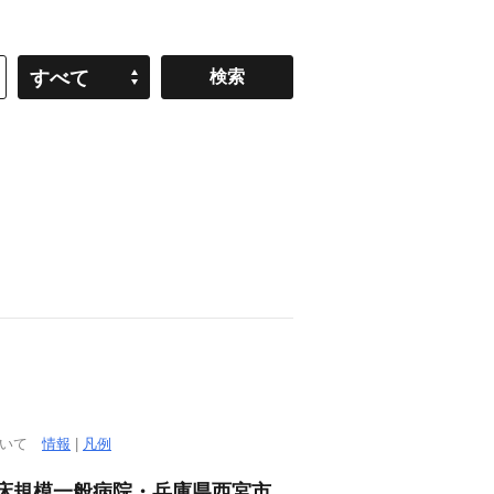
すべて
ついて
情報
|
凡例
0床規模一般病院・兵庫県西宮市