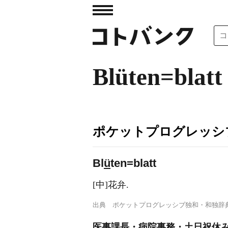
Blüten=blatt
ポケットプログレッシ
Bl
ü
ten=blatt
[中]花弁.
出典
ポケットプログレッシブ独和・和独辞
医事課長・病院事務・土日祝休み