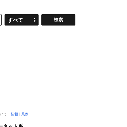
すべて
ついて
情報
|
凡例
ターネット系