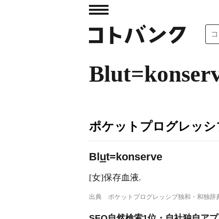
Blut=konser
ポケットプログレッシ
Bl
u
t=konserve
[女]保存血液.
出典
ポケットプログレッシブ独和・和独辞
SEO自然検索1位・自社独自アプ