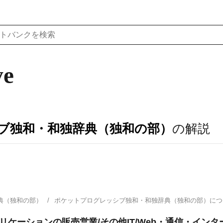
ve
ブ独和・和独辞典（独和の部）
の解説
典（独和の部）
ポケットプログレッシブ独和・和独辞典（独和の部）に
リケーションの販売営業/その他IT/Web・通信・イン