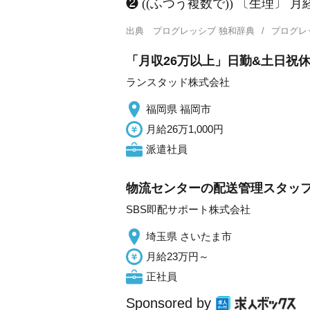
❷ ((ふつう複数で)) 〔生理〕 月
出典
プログレッシブ 独和辞典
プログレ
「月収26万以上」日勤&土日祝休
ランスタッド株式会社
福岡県 福岡市
月給26万1,000円
派遣社員
物流センターの配送管理スタッフ
SBS即配サポート株式会社
埼玉県 さいたま市
月給23万円～
正社員
Sponsored by