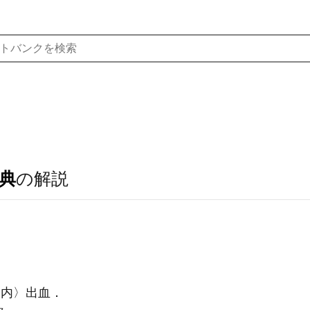
典
の解説
〈内〉出血．