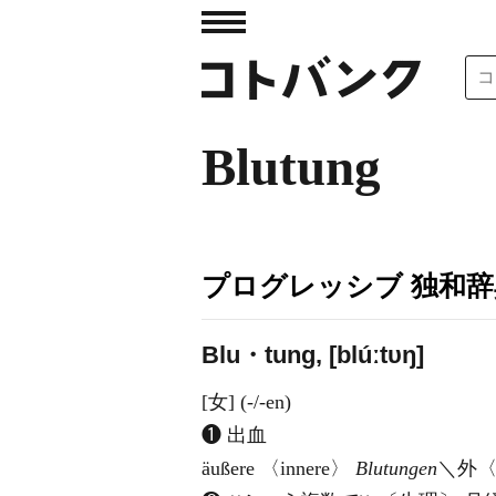
Blutung
プログレッシブ 独和辞
Blu・tung, [blúːtυŋ]
[女] (-/-en)
❶ 出血
äußere 〈innere〉
Blutungen
＼外