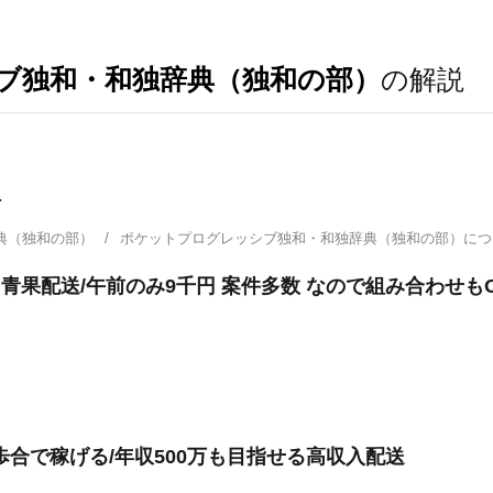
ブ独和・和独辞典（独和の部）
の解説
.
典（独和の部）
ポケットプログレッシブ独和・和独辞典（独和の部）に
 青果配送/午前のみ9千円 案件多数 なので組み合わせも
・歩合で稼げる/年収500万も目指せる高収入配送