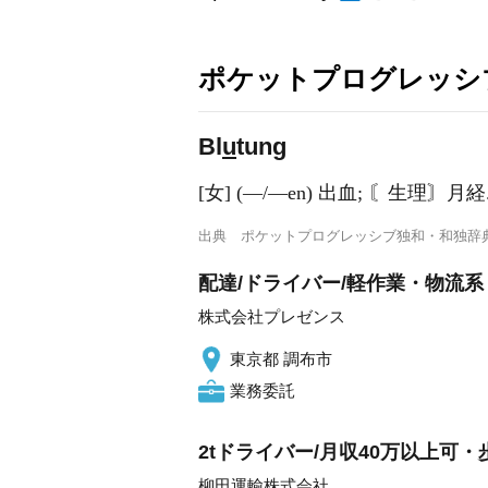
ポケットプログレッシ
Bl
u
tung
[女] (―/―en) 出血; 〘生理〙月経
出典
ポケットプログレッシブ独和・和独辞
配達/ドライバー/軽作業・物流系
株式会社プレゼンス
東京都 調布市
業務委託
2tドライバー/月収40万以上可
柳田運輸株式会社