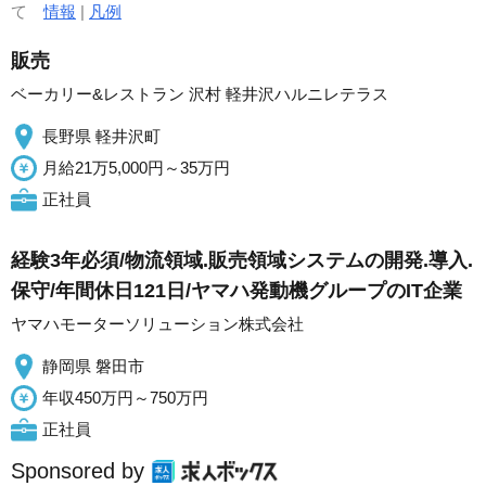
て
情報
|
凡例
販売
ベーカリー&レストラン 沢村 軽井沢ハルニレテラス
長野県 軽井沢町
月給21万5,000円～35万円
正社員
経験3年必須/物流領域.販売領域システムの開発.導入.
保守/年間休日121日/ヤマハ発動機グループのIT企業
ヤマハモーターソリューション株式会社
静岡県 磐田市
年収450万円～750万円
正社員
Sponsored by