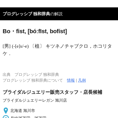
プログレッシブ 独和辞典
の解説
Bo・fist, [bóːf
I
st, bofíst]
[男] (-[e]s/-e) 〔植〕 キツネノチャブクロ，ホコリタ
ケ．
出典
プログレッシブ 独和辞典
プログレッシブ 独和辞典について
情報
|
凡例
ブライダルジュエリー販売スタッフ・店長候補
ブライダルジュエリーレガン 旭川店
北海道 旭川市