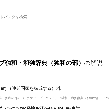
ブ独和・和独辞典（独和の部）
の解説
der
) （連邦国家を構成する）州.
典（独和の部）
ポケットプログレッシブ独和・和独辞典（独和の部）に
ブランクもOK経験を活かせるお仕事/食堂