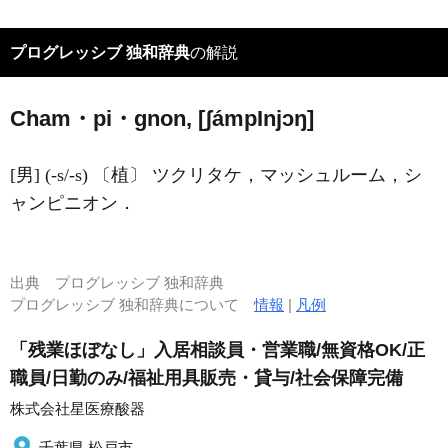
プログレッシブ 独和辞典
の解説
Cham・pi・gnon, [ʃámp
I
njɔŋ]
[男] (-s/-s) 〔植〕 ツクリタケ，マッシュルーム，シ
ャンピニオン．
出典
プログレッシブ 独和辞典
プログレッシブ 独和辞典について
情報
|
凡例
「残業ほぼなし」入居相談員・営業職/無資格OK/正
職員/日勤のみ/福祉用具販売・貸与/社会保障完備
株式会社星医療酸器
千葉県 松戸市