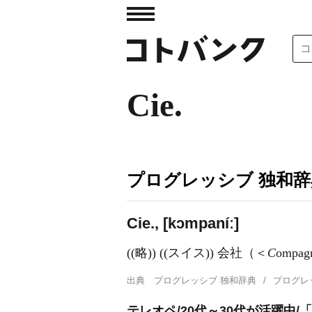
Cie.
プログレッシブ 独和辞
Cie., [kɔmpaníː]
((略)) ((スイス)) 会社（＜
C
ompag
出典
プログレッシブ 独和辞典
プログレ
テレオペ/20代～30代が活躍中