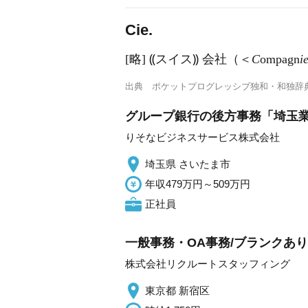
Cie.
[略] ⸨スイス⸩ 会社（＜
C
ompagn
i
出典
ポケットプログレッシブ独和・和独辞
グループ銀行の後方事務「埼玉
りそなビジネスサービス株式会社
埼玉県 さいたま市
年収479万円～509万円
正社員
一般事務・OA事務/ブランクあり
株式会社リクルートスタッフィング
東京都 新宿区