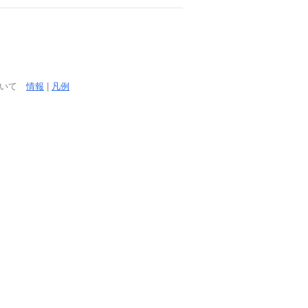
ついて
情報
|
凡例