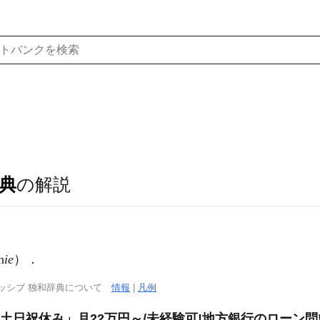
典
の解説
n
ie
）．
ッシブ 独和辞典について
情報
|
凡例
/「土日祝休み」月22万円～/未経験可!地方銀行のローン