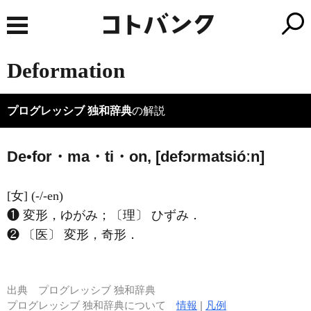
Deformation
プログレッシブ 独和辞典
の解説
De•for・ma・ti・on, [defɔrmatsióːn]
[女] (-/-en)
❶ 変形，ゆがみ；〔理〕 ひずみ．
❷ 〔医〕 変形，奇形．
出典
プログレッシブ 独和辞典
プログレッシブ 独和辞典について
情報
|
凡例