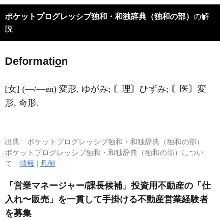
ポケットプログレッシブ独和・和独辞典（独和の部）
の解
説
Deformati
o
n
[女] (―/―en) 変形, ゆがみ; 〘理〙ひずみ; 〘医〙変
形, 奇形.
出典
ポケットプログレッシブ独和・和独辞典（独和の部）
ポケットプログレッシブ独和・和独辞典（独和の部）につい
て
情報
|
凡例
「営業マネージャー/課長候補」投資用不動産の「仕
入れ〜販売」を一貫して手掛ける不動産営業経験者
を募集