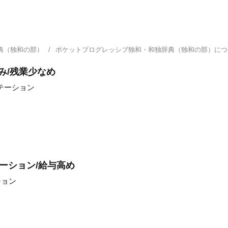
典（独和の部）
ポケットプログレッシブ独和・和独辞典（独和の部）に
み/残業少なめ
テーション
ーション/給与高め
ション