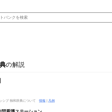
典
の解説
]
ッシブ 独和辞典について
情報
|
凡例
/訪問看護ステーション