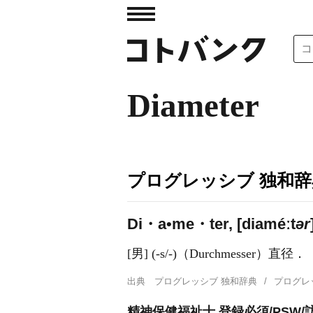
Diameter
プログレッシブ 独和辞
Di・a•me・ter, [diaméːt
ər
[男] (-s/-)（Durchmesser）直径．
出典
プログレッシブ 独和辞典
プログレ
精神保健福祉士 登録必須/PSW