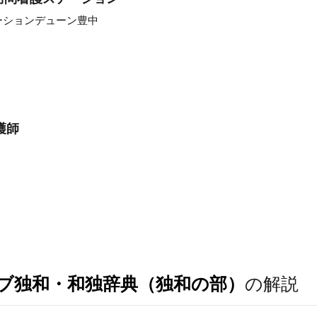
ーションデューン豊中
護師
ブ独和・和独辞典（独和の部）
の解説