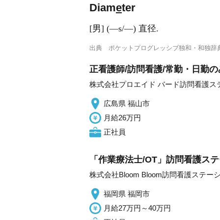
Diam
e
ter
[男] (―s/―) 直径.
出典
ポケットプログレッシブ独和・和独辞
正看護師/訪問看護/常勤・日勤の
株式会社プロエイド バード訪問看護ス
広島県 福山市
月給26万円
正社員
「作業療法士/OT」訪問看護ステ
株式会社Bloom Bloom訪問看護ステー
福岡県 福岡市
月給27万円～40万円