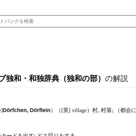
ブ独和・和独辞典（独和の部）
の解説
]
Dörfchen, Dörflein
）（[英] village）村, 村落; （
カードを出す; どさ回りをする.