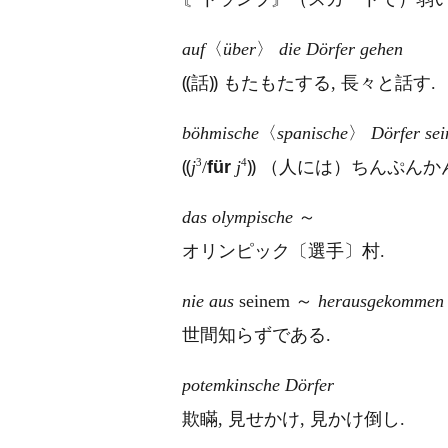
auf
〈
über
〉
die Dörfer gehen
⸨話⸩ もたもたする, 長々と話す.
böhmische
〈
spanische
〉
Dörfer sei
3
4
⸨
j
/
für
j
⸩ （人には）ちんぷんか
das olympische
～
オリンピック〔選手〕村.
nie aus
seinem
～
herausgekommen 
世間知らずである.
potemkinsche Dörfer
欺瞞, 見せかけ, 見かけ倒し.