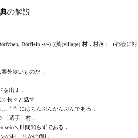
典
の解説
örfchen, Dörflein -s/-) ((英)
village
)
村
，村落；（都会に対
む
は案外狭いものだ．
いカードを出す．
n＼((話)) 長々と話す．
3〈4〉
in＼…
にはちんぷんかんぷんである．
ンピック〔選手〕村．
ommen sein＼世間知らずである．
ポチョムキンの村，見かけ倒し．