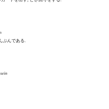
n
んぷんである.
sein