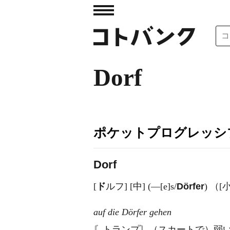
Dorf
ポケットプログレッシ
Dorf
[
ド
ルフ] [中] (―[e]s/
Dörfer
) （[小
auf die Dörfer gehen
〘トランプ〙（スカートで）弱い