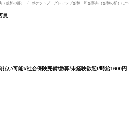
典（独和の部）
ポケットプログレッシブ独和・和独辞典（独和の部）に
店員
い可能!/社会保険完備/急募/未経験歓迎!/時給1600円