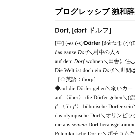
プログレッシブ 独和辞
Dorf, [dɔrf
ド
ルフ
]
[中] (-es (-s)/
Dörfer
[dœ́rf
ər
]; (小)D
das ganze
Dorf
＼村中の人々
auf dem
Dorf
wohnen＼田舎に住
Die Welt ist doch ein
Dorf
!＼世間
［◇英語：thorp］
◆
auf die Dörfer gehen＼弱
auf 〈über〉 die Dörfer gehe
3
4
j
〈für
j
〉 böhmische Dörfer se
das olympische Dorf＼オリ
nie aus
seinem
Dorf herausgek
Potemkin'sche Dörfer＼