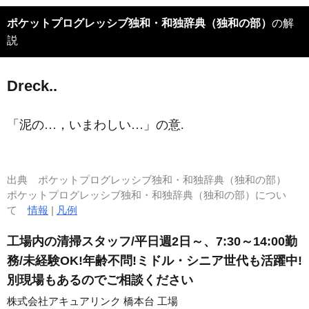
ポケットプログレッシブ独和・和独辞典（独和の部）
の解
説
Dreck..
「泥の…，いまわしい…」の意.
出典
ポケットプログレッシブ独和・和独辞典（独和の部）
ポケットプログレッシブ独和・和独辞典（独和の部）につい
て
情報
|
凡例
工場内の清掃スタッフ/平日週2日～、7:30～14:00勤
務/未経験OK!年齢不問!ミドル・シニア世代も活躍中!
別現場もあるのでご相談ください
株式会社アキュアリンク 橋本台 工場