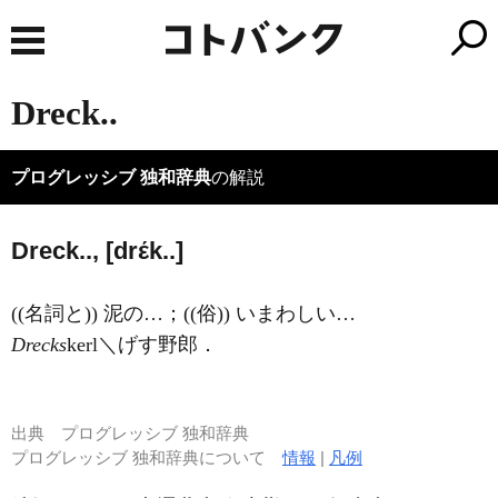
Dreck..
プログレッシブ 独和辞典
の解説
Dreck.., [drέk..]
((名詞と)) 泥の…；((俗)) いまわしい…
Drecks
kerl＼げす野郎．
出典
プログレッシブ 独和辞典
プログレッシブ 独和辞典について
情報
|
凡例