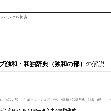
ブ独和・和独辞典（独和の部）
の解説
典（独和の部）
ポケットプログレッシブ独和・和独辞典（独和の部）に
時半迄!かんたん!データ入力&書類作成