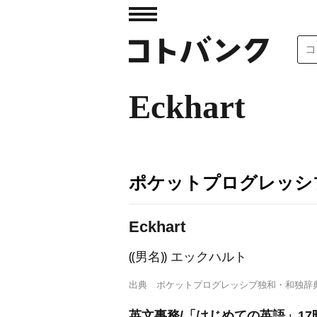
Eckhart
ポケットプログレッシ
E
ckhart
⸨男名⸩ エックハルト
出典
ポケットプログレッシブ独和・和独辞
英文事務/「はじめての英語」17